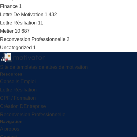
Finance
1
Lettre De Motivation
1 432
Lettre Résiliation
11
Metier
10 687
Reconversion Professionnelle
2
Uncategorized
1
Site de templates delettres de motivation
Resources
Conseils Emploi
Lettre Résiliation
CPF / Formation
Création DEntreprise
Reconversion Professionnelle
Navigation
A propos