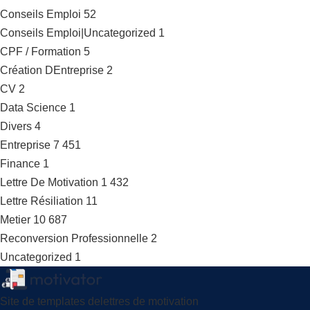
Conseils Emploi
52
Conseils Emploi|Uncategorized
1
CPF / Formation
5
Création DEntreprise
2
CV
2
Data Science
1
Divers
4
Entreprise
7 451
Finance
1
Lettre De Motivation
1 432
Lettre Résiliation
11
Metier
10 687
Reconversion Professionnelle
2
Uncategorized
1
Site de templates delettres de motivation