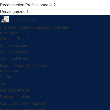
Reconversion Professionnelle
2
Uncategorized
1
Site de templates delettres de motivation
Resources
Conseils Emploi
Lettre Résiliation
CPF / Formation
Création DEntreprise
Reconversion Professionnelle
Navigation
A propos
Contact
Mentions légales
Politique confidentialité
Copyright © 2024 Motivator