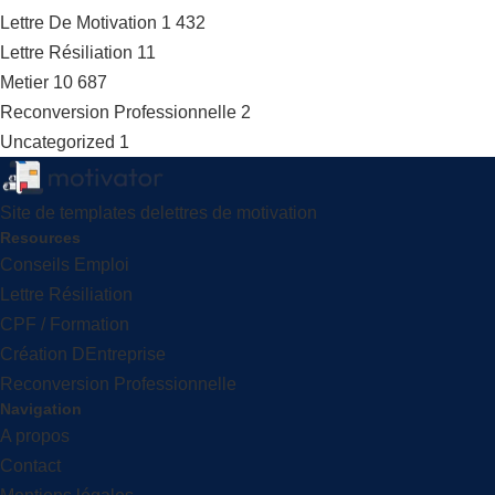
Lettre De Motivation
1 432
Lettre Résiliation
11
Metier
10 687
Reconversion Professionnelle
2
Uncategorized
1
Site de templates delettres de motivation
Resources
Conseils Emploi
Lettre Résiliation
CPF / Formation
Création DEntreprise
Reconversion Professionnelle
Navigation
A propos
Contact