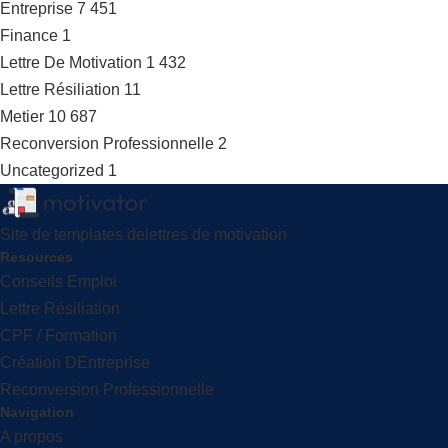
Entreprise
7 451
Finance
1
Lettre De Motivation
1 432
Lettre Résiliation
11
Metier
10 687
Reconversion Professionnelle
2
Uncategorized
1
Site de templates delettres de motivation
Resources
Conseils Emploi
Lettre Résiliation
CPF / Formation
Création DEntreprise
Reconversion Professionnelle
Navigation
A propos