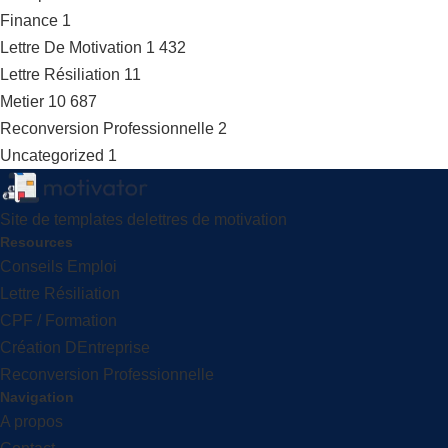
Finance
1
Lettre De Motivation
1 432
Lettre Résiliation
11
Metier
10 687
Reconversion Professionnelle
2
Uncategorized
1
Site de templates delettres de motivation
Resources
Conseils Emploi
Lettre Résiliation
CPF / Formation
Création DEntreprise
Reconversion Professionnelle
Navigation
A propos