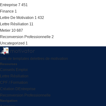
Entreprise
7 451
Finance
1
Lettre De Motivation
1 432
Lettre Résiliation
11
Metier
10 687
Reconversion Professionnelle
2
Uncategorized
1
Site de templates delettres de motivation
Resources
Conseils Emploi
Lettre Résiliation
CPF / Formation
Création DEntreprise
Reconversion Professionnelle
Navigation